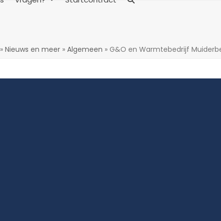
»
Nieuws en meer
»
Algemeen
»
G&O en Warmtebedrijf Muiderber