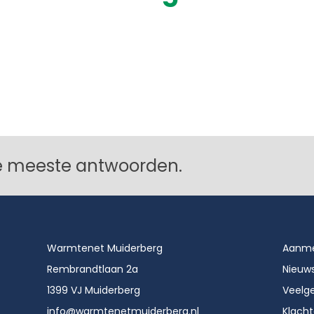
 de meeste antwoorden.
Warmtenet Muiderberg
Aanme
Rembrandtlaan 2a
Nieuw
1399 VJ Muiderberg
Veelg
info@warmtenetmuiderberg.nl
Klach