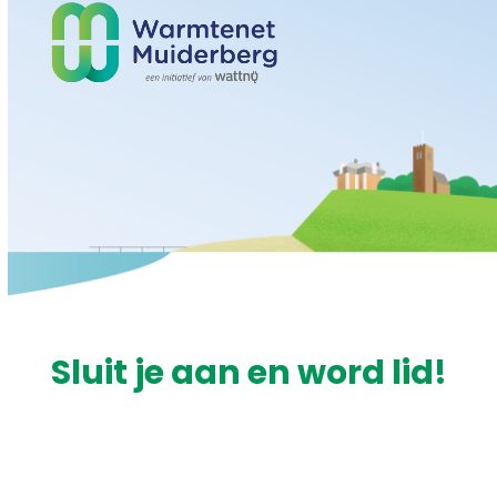
Open
Close
Skip
mobile
mobile
to
menu
menu
content
Sluit je aan en word lid!